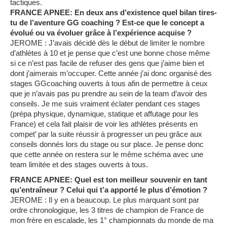
tactiques.
FRANCE APNEE: En deux ans d’existence quel bilan tires-
tu de l’aventure GG coaching ? Est-ce que le concept a
évolué ou va évoluer grâce à l’expérience acquise ?
JEROME : J’avais décidé dès le début de limiter le nombre
d’athlètes à 10 et je pense que c’est une bonne chose même
si ce n’est pas facile de refuser des gens que j’aime bien et
dont j’aimerais m’occuper. Cette année j’ai donc organisé des
stages GGcoaching ouverts à tous afin de permettre à ceux
que je n’avais pas pu prendre au sein de la team d’avoir des
conseils. Je me suis vraiment éclater pendant ces stages
(prépa physique, dynamique, statique et affutage pour les
France) et cela fait plaisir de voir les athlètes présents en
compet’ par la suite réussir à progresser un peu grâce aux
conseils donnés lors du stage ou sur place. Je pense donc
que cette année on restera sur le même schéma avec une
team limitée et des stages ouverts à tous.
FRANCE APNEE: Quel est ton meilleur souvenir en tant
qu’entraîneur ? Celui qui t’a apporté le plus d’émotion ?
JEROME : Il y en a beaucoup. Le plus marquant sont par
ordre chronologique, les 3 titres de champion de France de
mon frère en escalade, les 1° championnats du monde de ma