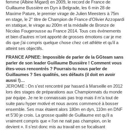
femme (Albine Migard) en 2009, le record de France de
Guillaume Bussière en Dyn à Belgrade, les 6 min 28 de
Maxime Pature, le premier virage de Julien Meesters à 75m
en stage, le 2° titre de Champion de France d’Olivier Azzopardi
en statique, le virage au 200m et la médaille de Bronze de
Nicolas Fougerousse au France 2014. Tous ces événements
et bien d’autres m’ont apporté de grosses émotions car je me
dis que j’ai compris quelque chose chez cet athlète et qu’il a
atteint ses objectifs.
FRANCE APNEE: Impossible de parler de la GGteam sans
parler de son leader Guillaume Bussière ! Comment vous
êtes-vous rencontrés ? Pourrais-tu nous parler de
Guillaumes ? Ses qualités, ses défauts (il doit en avoir
aussi !)…
JEROME : On s’est rencontré par hasard à Marseille en 2012
lors des stages de préparations aux Championnats du monde
par équipe. Je ne le connaissais pas trop mais il m’a tout de
suite paru hyper motivé et nous avons commencé à bosser
ensemble. Ses max étaient alors 180m en dyn, 110m en DNF
et 5’30 je crois. La grosse qualité de Guillaume est qu’il a
vraiment compris que « l’on ne nait pas champion, on le
devient ». Il s’est donc mis au travail en se focalisant