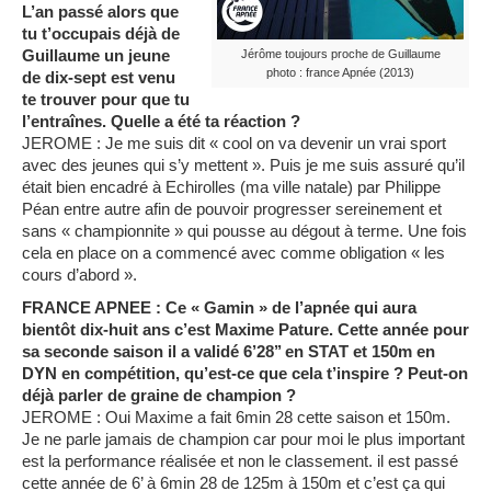
L’an passé alors que
tu t’occupais déjà de
Guillaume un jeune
Jérôme toujours proche de Guillaume
photo : france Apnée (2013)
de dix-sept est venu
te trouver pour que tu
l’entraînes. Quelle a été ta réaction ?
JEROME : Je me suis dit « cool on va devenir un vrai sport
avec des jeunes qui s’y mettent ». Puis je me suis assuré qu’il
était bien encadré à Echirolles (ma ville natale) par Philippe
Péan entre autre afin de pouvoir progresser sereinement et
sans « championnite » qui pousse au dégout à terme. Une fois
cela en place on a commencé avec comme obligation « les
cours d’abord ».
FRANCE APNEE : Ce « Gamin » de l’apnée qui aura
bientôt dix-huit ans c’est Maxime Pature. Cette année pour
sa seconde saison il a validé 6’28’’ en STAT et 150m en
DYN en compétition, qu’est-ce que cela t’inspire ? Peut-on
déjà parler de graine de champion ?
JEROME : Oui Maxime a fait 6min 28 cette saison et 150m.
Je ne parle jamais de champion car pour moi le plus important
est la performance réalisée et non le classement. il est passé
cette année de 6’ à 6min 28 de 125m à 150m et c’est ça qui