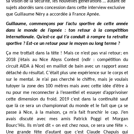
sa vision de la sécurité, les nouvelles générations … autant de
sujets abordés sans concession dans cette interview exclusive
que Guillaume Néry a accordée à France Apnée.
Guillaume, commençons par l’actu sportive de cette année
dans le monde de l’apnée : ton retour à la compétition
internationale. Qu’est-ce qui t’a conduit à rompre ta retraite
sportive ? Est-ce un retour pour le moyen ou long terme ?
Ç
a me trottait dans la tête ! Mais ce n’est pas vrai retour; en
2018 j’étais au Nice Abyss Contest (ndlr : compétition du
circuit AIDA à Nice) en maillot de bain avec un rapport assez
détaché du résultat. C’était plus une expérience sur le corps et
sur le mental. Je n’ai pas cherché le chiffre, mais je voulais
tutoyer la zone des 100 mètres mais avec cette idée d’être à
nu pour me reconnecter à l’essentiel et essayer d’apprivoiser
cette dimension du froid. 2019 c’est dans la continuité sauf
que là ce sera un championnat du monde et le fait que ça se
passe à Nice, à la maison, ça m’a fait franchir le cap. J’en
avais discuté avec mes amis Patrick Poggi et Morgan
Bourc’His. Ils m’ont dit « on est chez nous, ce sera une fête ».
Une grande fête d’autant que c’est Claude Chapuis qui