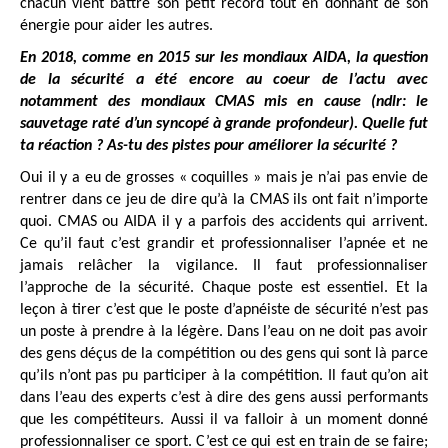
chacun vient battre son petit record tout en donnant de son
énergie pour aider les autres.
En 2018, comme en 2015 sur les mondiaux AIDA, la question
de la sécurité a été encore au coeur de l’actu avec
notamment des mondiaux CMAS mis en cause (ndlr: le
sauvetage raté d’un syncopé à grande profondeur). Quelle fut
ta réaction ? As-tu des pistes pour améliorer la sécurité ?
Oui il y a eu de grosses « coquilles » mais je n’ai pas envie de
rentrer dans ce jeu de dire qu’à la CMAS ils ont fait n’importe
quoi. CMAS ou AIDA il y a parfois des accidents qui arrivent.
Ce qu’il faut c’est grandir et professionnaliser l’apnée et ne
jamais relâcher la vigilance. Il faut professionnaliser
l’approche de la sécurité. Chaque poste est essentiel. Et la
leçon à tirer c’est que le poste d’apnéiste de sécurité n’est pas
un poste à prendre à la légère. Dans l’eau on ne doit pas avoir
des gens déçus de la compétition ou des gens qui sont là parce
qu’ils n’ont pas pu participer à la compétition. Il faut qu’on ait
dans l’eau des experts c’est à dire des gens aussi performants
que les compétiteurs. Aussi il va falloir à un moment donné
professionnaliser ce sport. C’est ce qui est en train de se faire;