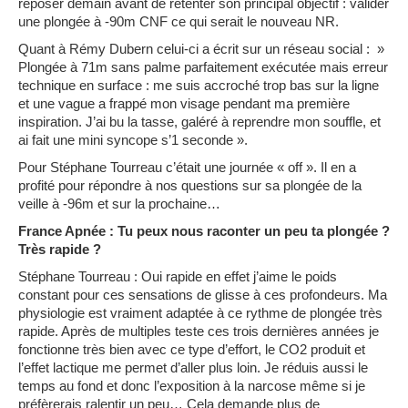
reposer demain avant de retenter son principal objectif : valider
une plongée à -90m CNF ce qui serait le nouveau NR.
Quant à Rémy Dubern celui-ci a écrit sur un réseau social : »
Plongée à 71m sans palme parfaitement exécutée mais erreur
technique en surface : me suis accroché trop bas sur la ligne
et une vague a frappé mon visage pendant ma première
inspiration. J’ai bu la tasse, galéré à reprendre mon souffle, et
ai fait une mini syncope s’1 seconde ».
Pour Stéphane Tourreau c’était une journée « off ». Il en a
profité pour répondre à nos questions sur sa plongée de la
veille à -96m et sur la prochaine…
France Apnée : Tu peux nous raconter un peu ta plongée ?
Très rapide ?
Stéphane Tourreau :
Oui rapide en effet j’aime le poids
constant pour ces sensations de glisse à ces profondeurs. Ma
physiologie est vraiment adaptée à ce rythme de plongée très
rapide. Après de multiples teste ces trois dernières années je
fonctionne très bien avec ce type d’effort, le CO2 produit et
l’effet lactique me permet d’aller plus loin. Je réduis aussi le
temps au fond et donc l’exposition à la narcose même si je
préfèrerais ralentir un peu… Cela demande plus de