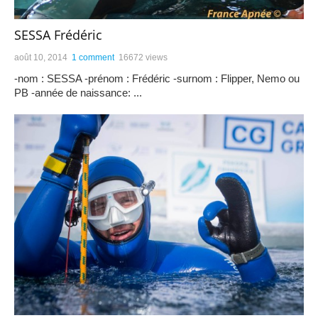
SESSA Frédéric
août 10, 2014
1 comment
16672 views
-nom : SESSA -prénom : Frédéric -surnom : Flipper, Nemo ou
PB -année de naissance: ...