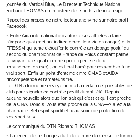
journée du Vertical Blue, Le Directeur Technique National
Richard THOMAS du ministère des sports a tenu à réagir.
Rappel des propos de notre lecteur anonyme sur notre profil
Facebook:
« Entre Aida international qui autorise ses athlètes à faire
n’importe quoi (mettant indirectement leur vie en danger) et la
FFESSM qui tente d’étouffer le contrôle antidopage positif du
second du championnat de France de Poids constant palme
(envoyant un signal comme quoi on peut se doper
impunément en mer) , on est mal barré pour ressembler à un
vrai sport! Enfin un point d’entente entre CMAS et AIDA:
l’incompétence et l’amateurisme.
Le DTN a lui même envoyé un mail a certain responsables de
club pour signaler ce contrôle positif durant l’été. Depuis
aucune nouvelle alors que l’on sait qui c’est et qu’il est proche
de la CNA. Donc si vous êtes proche de la CNA—> allez à la
pharmacie. Bel esprit sportif et beau souci de protection de
ses sportifs. »
Le communiqué du DTN Richard THOMAS :
« La teneur des échanges du 1 décembre dernier sur le forum