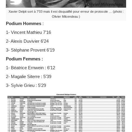
Xavier Delpit sort à 7’03 mais il est disqualifié pour erreur de protocole … (photo :
Olivier Milcendeau )
Podium Hommes
:
1- Vincent Mathieu 7’16
2- Alexis Duvivier 6’24
3- Stéphane Provent 6’19
Podium Femmes :
1- Béatrice Ernwein : 6’12
2- Magalie Siterre : 5’39
3- Sylvie Grieu : 5’29