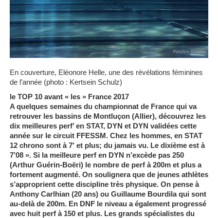
En couverture, Eléonore Helle, une des révélations féminines
de l’année (photo : Kertsein Schulz)
le TOP 10 avant « les » France 2017
A quelques semaines du championnat de France qui va
retrouver les bassins de Montluçon (Allier), découvrez les
dix meilleures perf’ en STAT, DYN et DYN validées cette
année sur le circuit FFESSM. Chez les hommes, en STAT
12 chrono sont à 7′ et plus; du jamais vu. Le dixième est à
7’08 ». Si la meilleure perf en DYN n’excède pas 250
(Arthur Guérin-Boëri) le nombre de perf à 200m et plus a
fortement augmenté. On soulignera
que de jeunes athlètes
s’approprient cette discipline très physique. On pense à
Anthony Carlhian (20 ans) ou Guillaume Bourdila qui sont
au-delà de 200m. En DNF le niveau a également progressé
avec huit perf à 150 et plus. Les grands spécialistes du