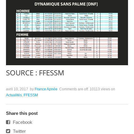
SOURCE : FFESSM
avril 10, 2017
by
France Apnée
Comments are off
10113 views
on
Actualités
,
FFESSM
Share this post
Facebook
Twitter