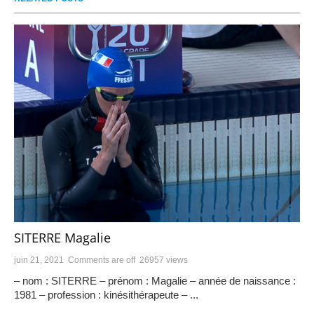
SITERRE Magalie
juin 21, 2021
Comments are off
26957 views
– nom : SITERRE – prénom : Magalie – année de naissance :
1981 – profession : kinésithérapeute – ...