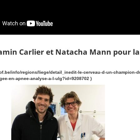
amin Carlier et Natacha Mann
pour la
tbf.be/info/regions/liege/detail_inedit-le-cerveau-d-un-champion-d
ee-en-apnee-analyse-a-l-ulg?id=9208702 )