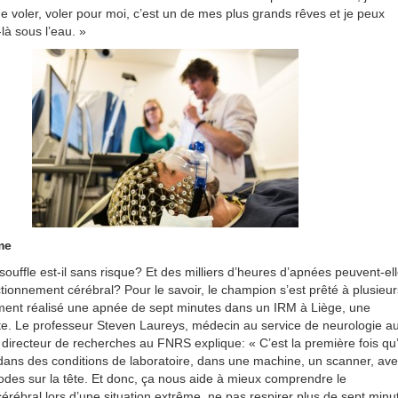
e voler, voler pour moi, c’est un de mes plus grands rêves et je peux
là sous l’eau. »
me
souffle est-il sans risque? Et des milliers d’heures d’apnées peuvent-el
ctionnement cérébral? Pour le savoir, le champion s’est prêté à plusieur
mment réalisé une apnée de sept minutes dans un IRM à Liège, une
te. Le professeur Steven Laureys, médecin au service de neurologie a
 directeur de recherches au FNRS explique: «
C’est la première fois qu
a dans des conditions de laboratoire, dans une machine, un scanner, av
rodes sur la tête. Et donc, ça nous aide à mieux comprendre le
érébral lors d’une situation extrême, ne pas respirer plus de sept minu