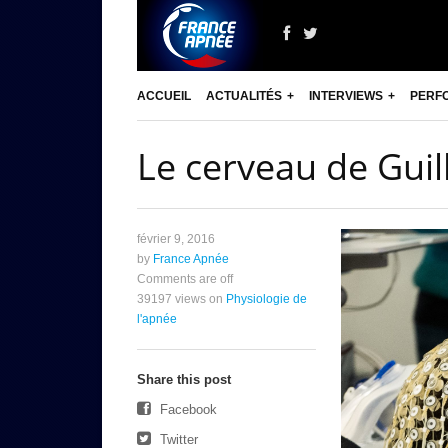
ACCUEIL
ACTUALITÉS
INTERVIEWS
PERF
Le cerveau de Gui
février 9, 2016
by
France Apnée
Comments are off
39197 views
on
Physiologie de
l'apnée
Share this post
Facebook
Twitter