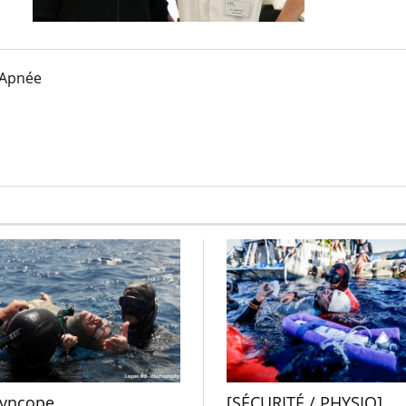
 Apnée
syncope
[SÉCURITÉ / PHYSIO]