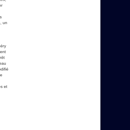
er
s
, un
Néry
ment
érêt
veau
difié
re
s et