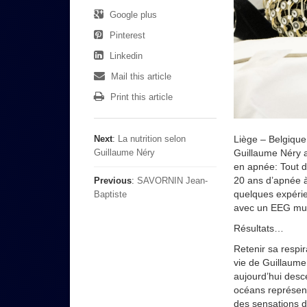
Google plus
Pinterest
Linkedin
Mail this article
Print this article
Liège – Belgiqu
Next
:
La nutrition selon
Guillaume Néry a
Guillaume Néry
en apnée: Tout d
20 ans d’apnée 
Previous
:
SAVORNIN Jean-
quelques expérie
Baptiste
avec un EEG mun
Résultats…
Retenir sa respir
vie de Guillaume
aujourd’hui desc
océans représen
des sensations de