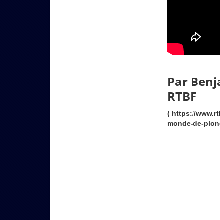
Par Benj
RTBF
( https://www.r
monde-de-plong