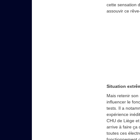
cette sensation d
assouvir ce rêve-
Situation extrê
Mais retenir son 
influencer le fon
tests. Il a nota
expérience inédi
CHU de Liège et
arrive à faire ç
toutes ces élect
fonctionnement c