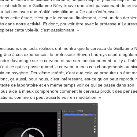
 c’est extrême. »
Guillaume Néry trouve que c’est passionnant de crois
 intuitions avec une réalité scientifique: «
Ce qui m’intéressait
dans cette étude, c’est que le cerveau, finalement, c’est un des dernier
s dans notre activité. Et donc, pouvoir être avec le professeur Laureys
plorer cette voie-là, c’est passionnant. »
nclusions des tests réalisés ont montré que le cerveau de Guillaume 
s grâce à ces expériences, le professeur Steven Laureys espère égale
ndre davantage sur le cerveau et sur son fonctionnement: «
Il y a l’int
u’est-ce qui se passe quand le cerveau a tous ces changements au ni
uin en oxygène. Deuxième intérêt, c’est que cela va produire un état mo
onc, ça aussi, pour nous, c’est intéressant, est-ce qu’on peut reprodui
texte de laboratoire et en même temps voir ce qui se passe dans son
 nous aide à mieux comprendre comment le cerveau produit des pensée
cations, comme on peut aussi le voir en méditation. »