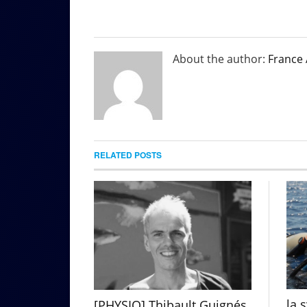
About the author:
France
RELATED POSTS
la 
[PHYSIO] Thibault Guignés