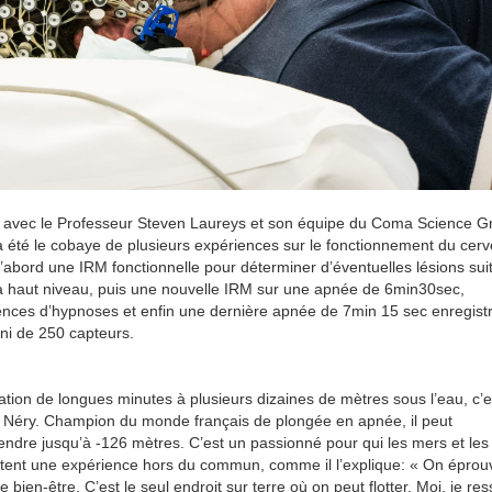
e avec le Professeur Steven Laureys et son équipe du Coma Science G
 été le cobaye de plusieurs expériences sur le fonctionnement du cer
’abord une IRM fonctionnelle pour déterminer d’éventuelles lésions sui
à haut niveau, puis une nouvelle IRM sur une apnée de 6min30sec,
nces d’hypnoses et enfin une dernière apnée de 7min 15 sec enregist
i de 250 capteurs.
ation de longues minutes à plusieurs dizaines de mètres sous l’eau, c’e
 Néry. Champion du monde français de plongée en apnée, il peut
endre jusqu’à -126 mètres. C’est un passionné pour qui les mers et les
tent une expérience hors du commun, comme il l’explique: «
On éprou
 bien-être. C’est le seul endroit sur terre où on peut flotter. Moi, je re