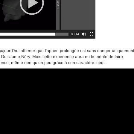
00:14
ujourd’hui affirmer que l’apnée prolongée est sans danger uniquemen
e Guillaume Néry. Mais cette expérience aura eu le mérite de faire
ience, même rien qu’un peu grâce à son caractère inédit.