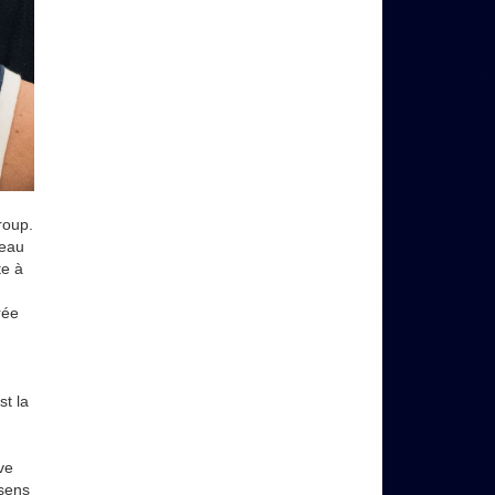
roup.
veau
te à
rée
st la
ve
ssens