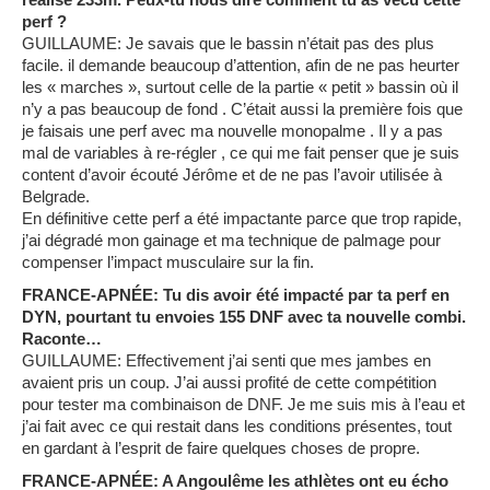
perf ?
GUILLAUME: Je savais que le bassin n’était pas des plus
facile. il demande beaucoup d’attention, afin de ne pas heurter
les « marches », surtout celle de la partie « petit » bassin où il
n’y a pas beaucoup de fond . C’était aussi la première fois que
je faisais une perf avec ma nouvelle monopalme . Il y a pas
mal de variables à re-régler , ce qui me fait penser que je suis
content d’avoir écouté Jérôme et de ne pas l’avoir utilisée à
Belgrade.
En définitive cette perf a été impactante parce que trop rapide,
j’ai dégradé mon gainage et ma technique de palmage pour
compenser l’impact musculaire sur la fin.
FRANCE-APNÉE: Tu dis avoir été impacté par ta perf en
DYN, pourtant tu envoies 155 DNF avec ta nouvelle combi.
Raconte…
GUILLAUME: Effectivement j’ai senti que mes jambes en
avaient pris un coup. J’ai aussi profité de cette compétition
pour tester ma combinaison de DNF. Je me suis mis à l’eau et
j’ai fait avec ce qui restait dans les conditions présentes, tout
en gardant à l’esprit de faire quelques choses de propre.
FRANCE-APNÉE: A Angoulême les athlètes ont eu écho