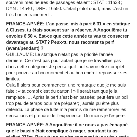
souvenir mes heures de passages étaient : STAT : 11h38 ;
DYN : 14h40 ; DNF : 16h50. C’était plutôt court, mais c’est un
très bon entrainement .
FRANCE-APNÉE: L’an passé, mis à part 6’31 » en statique
à Cluses, tu étais souvent sur la réserve. A Angoulême tu
envoies 6’50 ». Est-ce que cette année tu vas te consacrer
davantage au STAT? Peux-tu nous raconter ta perf
(avant/pendant) ?
GUILLAUME: Le statique n’était pas la priorité l’année
dernière. Ce n’est pas pour autant que je ne travaillais pas
dans cette catégorie. Je pense qu’il faut savoir être complet
pour pouvoir au bon moment et au bon endroit repousser ses
limites.
Oula !! alors pour commencer, une remarque que je me suis
faite : « ta combi c’est du carton ! » il serait tant que je la
remplace …. Après la perf s’est bien passée; peut être un poil
trop peu de temps pour me préparer; j’aurais pu être plus
détendu. La phase de lutte m’a permis de me remémorer les
sensations et prendre de l’ expérience. Du moins je l’espère.
FRANCE-APNÉE: A Angoulême il ne nous a pas échappé
que le bassin était compliqué à nager, pourtant tu as
réalisé 233m. Peux-tu nous dire comment tu as vécu cette