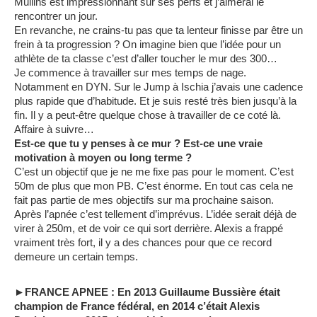
Mullins est impressionnant sur ses perfs et j’aimerai le
rencontrer un jour.
En revanche, ne crains-tu pas que ta lenteur finisse par être un
frein à ta progression ? On imagine bien que l’idée pour un
athlète de ta classe c’est d’aller toucher le mur des 300…
Je commence à travailler sur mes temps de nage.
Notamment en DYN. Sur le Jump à Ischia j’avais une cadence
plus rapide que d’habitude. Et je suis resté très bien jusqu’à la
fin. Il y a peut-être quelque chose à travailler de ce coté là.
Affaire à suivre…
Est-ce que tu y penses à ce mur ? Est-ce une vraie
motivation à moyen ou long terme ?
C’est un objectif que je ne me fixe pas pour le moment. C’est
50m de plus que mon PB. C’est énorme. En tout cas cela ne
fait pas partie de mes objectifs sur ma prochaine saison.
Après l’apnée c’est tellement d’imprévus. L’idée serait déjà de
virer à 250m, et de voir ce qui sort derrière. Alexis a frappé
vraiment très fort, il y a des chances pour que ce record
demeure un certain temps.
►FRANCE APNEE : En 2013 Guillaume Bussière était
champion de France fédéral, en 2014 c’était Alexis