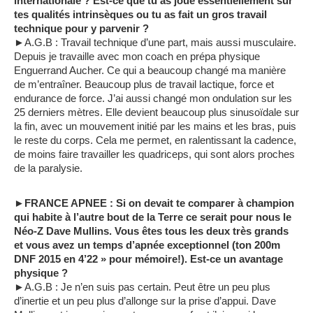
internationale ? Est-ce que tu as joué essentiellement sur
tes qualités intrinsèques ou tu as fait un gros travail
technique pour y parvenir ?
►A.G.B : Travail technique d’une part, mais aussi musculaire.
Depuis je travaille avec mon coach en prépa physique
Enguerrand Aucher. Ce qui a beaucoup changé ma manière
de m’entraîner. Beaucoup plus de travail lactique, force et
endurance de force. J’ai aussi changé mon ondulation sur les
25 derniers mètres. Elle devient beaucoup plus sinusoïdale sur
la fin, avec un mouvement initié par les mains et les bras, puis
le reste du corps. Cela me permet, en ralentissant la cadence,
de moins faire travailler les quadriceps, qui sont alors proches
de la paralysie.
►FRANCE APNEE : Si on devait te comparer à champion
qui habite à l’autre bout de la Terre ce serait pour nous le
Néo-Z Dave Mullins. Vous êtes tous les deux très grands
et vous avez un temps d’apnée exceptionnel (ton 200m
DNF 2015 en 4’22 » pour mémoire!). Est-ce un avantage
physique ?
►A.G.B : Je n’en suis pas certain. Peut être un peu plus
d’inertie et un peu plus d’allonge sur la prise d’appui. Dave