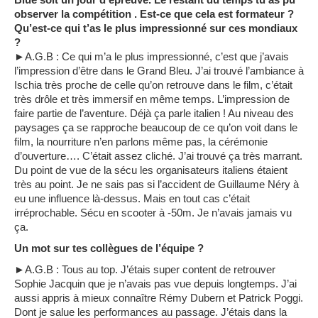
observer la compétition . Est-ce que cela est formateur ?
Qu’est-ce qui t’as le plus impressionné sur ces mondiaux
?
►A.G.B : Ce qui m’a le plus impressionné, c’est que j’avais
l’impression d’être dans le Grand Bleu. J’ai trouvé l’ambiance à
Ischia très proche de celle qu’on retrouve dans le film, c’était
très drôle et très immersif en même temps. L’impression de
faire partie de l’aventure. Déjà ça parle italien ! Au niveau des
paysages ça se rapproche beaucoup de ce qu’on voit dans le
film, la nourriture n’en parlons même pas, la cérémonie
d’ouverture…. C’était assez cliché. J’ai trouvé ça très marrant.
Du point de vue de la sécu les organisateurs italiens étaient
très au point. Je ne sais pas si l’accident de Guillaume Néry à
eu une influence là-dessus. Mais en tout cas c’était
irréprochable. Sécu en scooter à -50m. Je n’avais jamais vu
ça.
Un mot sur tes collègues de l’équipe ?
►A.G.B : Tous au top. J’étais super content de retrouver
Sophie Jacquin que je n’avais pas vue depuis longtemps. J’ai
aussi appris à mieux connaître Rémy Dubern et Patrick Poggi.
Dont je salue les performances au passage. J’étais dans la