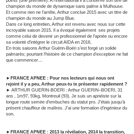
points (une première). A l’international il a conservé son titre de
champion du monde de dynamique sans palme à Mulhouse.
Et comme rien ne l’arrête, Arthur conclue 2015 avec un titre de
champion du monde au Jump Blue.
Dans ce long entretien, Arthur est revenu avec nous sur cette
incroyable saison 2015. Il a évoqué également ses projets
comme celui de devenir un professionnel de l’apnée ou encore
sa volonté d’intégrer le circuit AIDA en 2016.
En trois saisons Arthur Guérin-Boéri s’est forgé un solide
palmarès; pourtant l’histoire de ce champion d’exception ne fait
que commencer…
►FRANCE APNEE : Pour nos lecteurs qui nous ont
rejoint il y a peu, Arthur peux-tu te présenter rapidement ?
► ARTHUR GUERIN-BOERI : Arthur GUERIN–BOERI, 31
ans , 1m97, 93kg, Montreuil (93). Je suis un apnéiste sur la
longue route semée d’embuches du statut pro. J’étais jusqu’à
présent chauffeur de maîtres. J’ai une formation d’ingénieur du
son.
►FRANCE APNEE : 2013 la révélation, 2014 la transition,