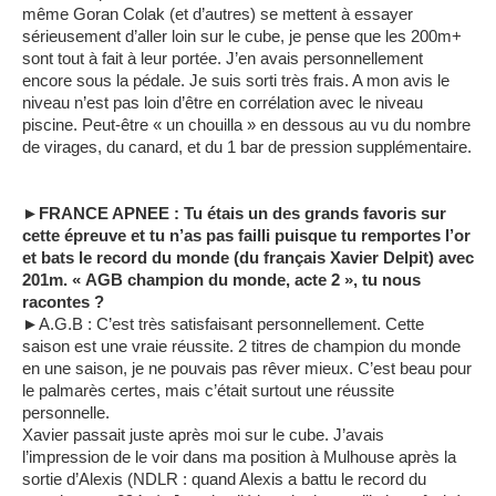
même Goran Colak (et d’autres) se mettent à essayer
sérieusement d’aller loin sur le cube, je pense que les 200m+
sont tout à fait à leur portée. J’en avais personnellement
encore sous la pédale. Je suis sorti très frais. A mon avis le
niveau n’est pas loin d’être en corrélation avec le niveau
piscine. Peut-être « un chouilla » en dessous au vu du nombre
de virages, du canard, et du 1 bar de pression supplémentaire.
►FRANCE APNEE : Tu étais un des grands favoris sur
cette épreuve et tu n’as pas failli puisque tu remportes l’or
et bats le record du monde (du français Xavier Delpit) avec
201m. « AGB champion du monde, acte 2 », tu nous
racontes ?
►A.G.B : C’est très satisfaisant personnellement. Cette
saison est une vraie réussite. 2 titres de champion du monde
en une saison, je ne pouvais pas rêver mieux. C’est beau pour
le palmarès certes, mais c’était surtout une réussite
personnelle.
Xavier passait juste après moi sur le cube. J’avais
l’impression de le voir dans ma position à Mulhouse après la
sortie d’Alexis (NDLR : quand Alexis a battu le record du