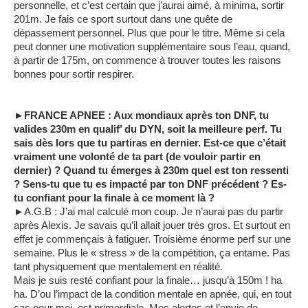
personnelle, et c’est certain que j’aurai aimé, à minima, sortir
201m. Je fais ce sport surtout dans une quête de
dépassement personnel. Plus que pour le titre. Même si cela
peut donner une motivation supplémentaire sous l’eau, quand,
à partir de 175m, on commence à trouver toutes les raisons
bonnes pour sortir respirer.
►FRANCE APNEE : Aux mondiaux après ton DNF, tu
valides 230m en qualif’ du DYN, soit la meilleure perf. Tu
sais dès lors que tu partiras en dernier. Est-ce que c’était
vraiment une volonté de ta part (de vouloir partir en
dernier) ? Quand tu émerges à 230m quel est ton ressenti
? Sens-tu que tu es impacté par ton DNF précédent ? Es-
tu confiant pour la finale à ce moment là ?
►A.G.B : J’ai mal calculé mon coup. Je n’aurai pas du partir
après Alexis. Je savais qu’il allait jouer très gros. Et surtout en
effet je commençais à fatiguer. Troisième énorme perf sur une
semaine. Plus le « stress » de la compétition, ça entame. Pas
tant physiquement que mentalement en réalité.
Mais je suis resté confiant pour la finale… jusqu’à 150m ! ha
ha. D’ou l’impact de la condition mentale en apnée, qui, en tout
cas pour moi, est primordiale. Mes alertes et l’envie de