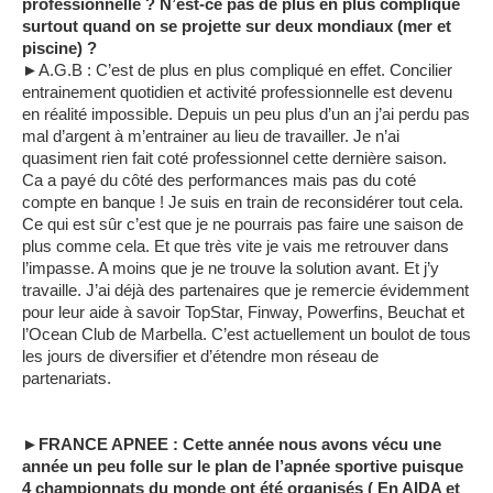
professionnelle ? N’est-ce pas de plus en plus compliqué
surtout quand on se projette sur deux mondiaux (mer et
piscine) ?
►A.G.B : C’est de plus en plus compliqué en effet. Concilier
entrainement quotidien et activité professionnelle est devenu
en réalité impossible. Depuis un peu plus d’un an j’ai perdu pas
mal d’argent à m’entrainer au lieu de travailler. Je n’ai
quasiment rien fait coté professionnel cette dernière saison.
Ca a payé du côté des performances mais pas du coté
compte en banque ! Je suis en train de reconsidérer tout cela.
Ce qui est sûr c’est que je ne pourrais pas faire une saison de
plus comme cela. Et que très vite je vais me retrouver dans
l’impasse. A moins que je ne trouve la solution avant. Et j’y
travaille. J’ai déjà des partenaires que je remercie évidemment
pour leur aide à savoir TopStar, Finway, Powerfins, Beuchat et
l’Ocean Club de Marbella. C’est actuellement un boulot de tous
les jours de diversifier et d’étendre mon réseau de
partenariats.
►FRANCE APNEE : Cette année nous avons vécu une
année un peu folle sur le plan de l’apnée sportive puisque
4 championnats du monde ont été organisés ( En AIDA et