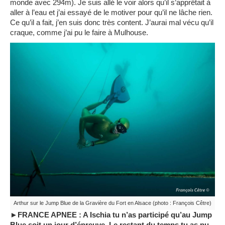
monde avec 294m). Je suis allé le voir alors qu’il s’apprêtait à
aller à l’eau et j’ai essayé de le motiver pour qu’il ne lâche rien.
Ce qu’il a fait, j’en suis donc très content. J’aurai mal vécu qu’il
craque, comme j’ai pu le faire à Mulhouse.
Arthur sur le Jump Blue de la Gravière du Fort en Alsace (photo : François Cêtre)
►FRANCE APNEE : A Ischia tu n’as participé qu’au Jump
Blue soit un jour d’épreuve. Le restant du temps tu as pu