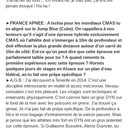
S’arracher du fond… En revanche, je sais pas, j’ai encore
jamais essayé ! Ha ha !
►FRANCE APNEE : A Ischia pour les mondiaux CMAS tu
es aligné sur le Jump Blue (Cube). On rappellera à nos
lecteurs qu’il s’agit d’une épreuve hybride exclusivement
CMAS où l’athlète doit s’immerger à 10m de profondeur et
doit effectuer la plus grande distance autour d’un carré de
15m de côté. Est-ce qu’on peut dire que cette épreuve est
parfaitement taillée pour toi ? A quand remonte ta
première expérience avec cette épreuve ? Hormis
quelques jours de stages en Alsace sur un plan d’eau
fédéral, as-tu fait une prépa spécifique ?
►A.G.B : J’ai découvert à Tenerife en 2014. C’est une
discipline intéressante en réalité et assez méconnue. Niveau
sensation c’est très plaisant. Les virages sont techniques et
entamants physiquement. C’est comme faire un gros DYN sur
le fond de la mer avec les poissons en prime. J’ai trouvé ça
génial. Je n’ai pas fait de prépa spécifique. De la profondeur à
Nice et mon bagage d’entrainement de la saison passée. Mais
je pense que les athlètes très fort en DYN ont un gros potentiel
sur cette épreuve. Si Guillaume Bussière, Alexis Duvivier, ou