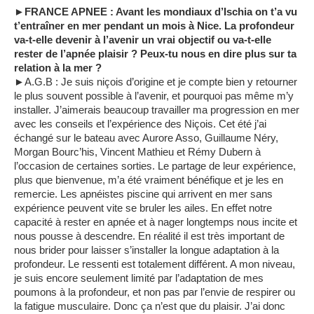
►FRANCE APNEE : Avant les mondiaux d’Ischia on t’a vu
t’entraîner en mer pendant un mois à Nice. La profondeur
va-t-elle devenir à l’avenir un vrai objectif ou va-t-elle
rester de l’apnée plaisir ? Peux-tu nous en dire plus sur ta
relation à la mer ?
►A.G.B : Je suis niçois d’origine et je compte bien y retourner
le plus souvent possible à l’avenir, et pourquoi pas même m’y
installer. J’aimerais beaucoup travailler ma progression en mer
avec les conseils et l’expérience des Niçois. Cet été j’ai
échangé sur le bateau avec Aurore Asso, Guillaume Néry,
Morgan Bourc’his, Vincent Mathieu et Rémy Dubern à
l’occasion de certaines sorties. Le partage de leur expérience,
plus que bienvenue, m’a été vraiment bénéfique et je les en
remercie. Les apnéistes piscine qui arrivent en mer sans
expérience peuvent vite se bruler les ailes. En effet notre
capacité à rester en apnée et à nager longtemps nous incite et
nous pousse à descendre. En réalité il est très important de
nous brider pour laisser s’installer la longue adaptation à la
profondeur. Le ressenti est totalement différent. A mon niveau,
je suis encore seulement limité par l’adaptation de mes
poumons à la profondeur, et non pas par l’envie de respirer ou
la fatigue musculaire. Donc ça n’est que du plaisir. J’ai donc