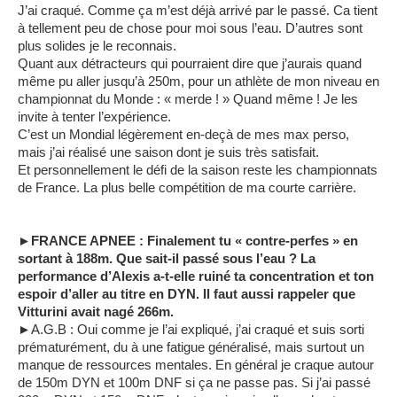
J’ai craqué. Comme ça m’est déjà arrivé par le passé. Ca tient
à tellement peu de chose pour moi sous l’eau. D’autres sont
plus solides je le reconnais.
Quant aux détracteurs qui pourraient dire que j’aurais quand
même pu aller jusqu’à 250m, pour un athlète de mon niveau en
championnat du Monde : « merde ! » Quand même ! Je les
invite à tenter l’expérience.
C’est un Mondial légèrement en-deçà de mes max perso,
mais j’ai réalisé une saison dont je suis très satisfait.
Et personnellement le défi de la saison reste les championnats
de France. La plus belle compétition de ma courte carrière.
►FRANCE APNEE : Finalement tu « contre-perfes » en
sortant à 188m. Que sait-il passé sous l’eau ? La
performance d’Alexis a-t-elle ruiné ta concentration et ton
espoir d’aller au titre en DYN. Il faut aussi rappeler que
Vitturini avait nagé 266m.
►A.G.B : Oui comme je l’ai expliqué, j’ai craqué et suis sorti
prématurément, du à une fatigue généralisé, mais surtout un
manque de ressources mentales. En général je craque autour
de 150m DYN et 100m DNF si ça ne passe pas. Si j’ai passé