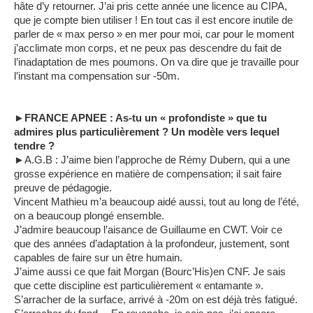
hâte d’y retourner. J’ai pris cette année une licence au CIPA,
que je compte bien utiliser ! En tout cas il est encore inutile de
parler de « max perso » en mer pour moi, car pour le moment
j’acclimate mon corps, et ne peux pas descendre du fait de
l’inadaptation de mes poumons. On va dire que je travaille pour
l’instant ma compensation sur -50m.
►FRANCE APNEE : As-tu un « profondiste » que tu
admires plus particulièrement ? Un modèle vers lequel
tendre ?
►A.G.B : J’aime bien l’approche de Rémy Dubern, qui a une
grosse expérience en matière de compensation; il sait faire
preuve de pédagogie.
Vincent Mathieu m’a beaucoup aidé aussi, tout au long de l’été,
on a beaucoup plongé ensemble.
J’admire beaucoup l’aisance de Guillaume en CWT. Voir ce
que des années d’adaptation à la profondeur, justement, sont
capables de faire sur un être humain.
J’aime aussi ce que fait Morgan (Bourc’His)en CNF. Je sais
que cette discipline est particulièrement « entamante ».
S’arracher de la surface, arrivé à -20m on est déjà très fatigué.