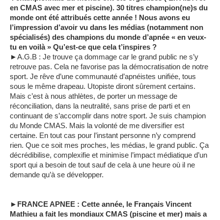
en CMAS avec mer et piscine). 30 titres champion(ne)s du
monde ont été attribués cette année ! Nous avons eu
l’impression d’avoir vu dans les médias (notamment non
spécialisés) des champions du monde d’apnée « en veux-
tu en voilà » Qu’est-ce que cela t’inspires ?
►A.G.B : Je trouve ça dommage car le grand public ne s’y
retrouve pas. Cela ne favorise pas la démocratisation de notre
sport. Je rêve d’une communauté d’apnéistes unifiée, tous
sous le même drapeau. Utopiste diront sûrement certains.
Mais c’est à nous athlètes, de porter un message de
réconciliation, dans la neutralité, sans prise de parti et en
continuant de s’accomplir dans notre sport. Je suis champion
du Monde CMAS. Mais la volonté de me diversifier est
certaine. En tout cas pour l’instant personne n’y comprend
rien. Que ce soit mes proches, les médias, le grand public. Ça
décrédibilise, complexifie et minimise l’impact médiatique d’un
sport qui a besoin de tout sauf de cela à une heure où il ne
demande qu’à se développer.
►FRANCE APNEE : Cette année, le Français Vincent
Mathieu a fait les mondiaux CMAS (piscine et mer) mais a