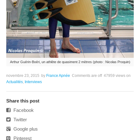
Arthur Guérin-Boéri, un athlète de quasiment 2 mètres (photo : Nicolas Proquin)
novembre 23, 2015
by
France Apnée
Comments are off
47959 views
on
Actualités
,
Interviews
Share this post
Facebook
Twitter
Google plus
Pinterest